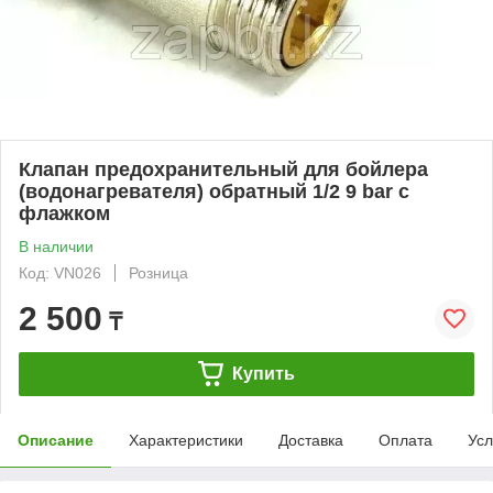
Клапан предохранительный для бойлера
(водонагревателя) обратный 1/2 9 bar с
флажком
В наличии
Код: VN026
Розница
2 500
₸
Купить
Описание
Характеристики
Доставка
Оплата
Усл