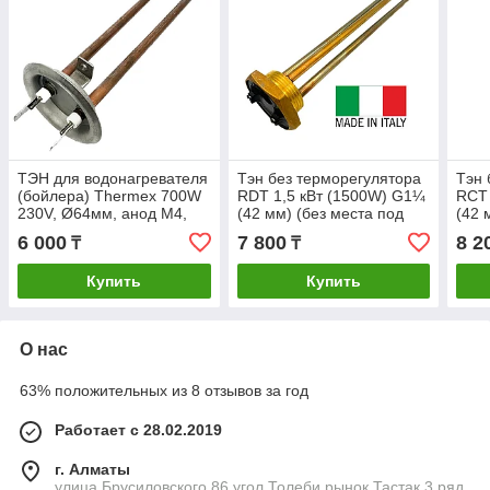
ТЭН для водонагревателя
Тэн без терморегулятора
Тэн 
(бойлера) Thermex 700W
RDT 1,5 кВт (1500W) G1¼
RCT 
230V, Ø64мм, анод М4,
(42 мм) (без места под
(42 
L240мм, RF CU, медь,
анод) Thermowatt
анод
6 000
7 800
8 2
₸
₸
Thermowatt
(Италия)
(Ита
Купить
Купить
О нас
63% положительных из 8 отзывов за год
Работает с 28.02.2019
г. Алматы
улица Брусиловского 86 угол Толеби рынок Тастак 3 ряд