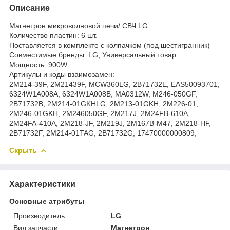
Описание
Магнетрон микроволновой печи/ СВЧ LG
Количество пластин: 6 шт.
Поставляется в комплекте с колпачком (под шестигранник)
Совместимые бренды: LG, Универсальный товар
Мощность: 900W
Артикулы и коды взаимозамен:
2M214-39F, 2M21439F, MCW360LG, 2B71732E, EAS50093701,
6324W1A008A, 6324W1A008B, MA0312W, M246-050GF,
2B71732B, 2M214-01GKHLG, 2M213-01GKH, 2M226-01,
2M246-01GKH, 2M246050GF, 2M217J, 2M24FB-610A,
2M24FA-410A, 2M218-JF, 2M219J, 2M167B-M47, 2M218-HF,
2B71732F, 2M214-01TAG, 2B71732G, 17470000000809,
Скрыть
Характеристики
Основные атрибуты
Производитель
LG
Вид запчасти
Магнетрон