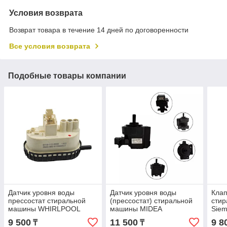
Условия возврата
Возврат товара в течение 14 дней по договоренности
Все условия возврата
Подобные товары компании
Датчик уровня воды
Датчик уровня воды
Клап
прессостат стиральной
(прессостат) стиральной
стир
машины WHIRLPOOL
машины MIDEA
Siem
(ВИРПУЛ) B113-112-B006
17438100001348
9 500
11 500
9 8
₸
₸