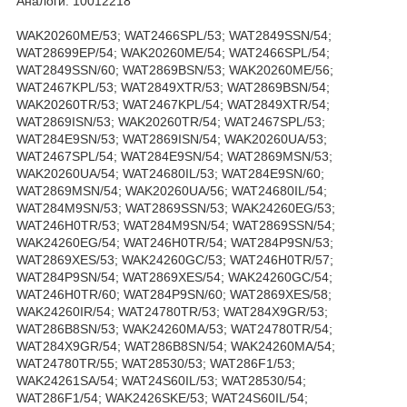
Аналоги: 10012218
WAK20260ME/53; WAT2466SPL/53; WAT2849SSN/54;
WAT28699EP/54; WAK20260ME/54; WAT2466SPL/54;
WAT2849SSN/60; WAT2869BSN/53; WAK20260ME/56;
WAT2467KPL/53; WAT2849XTR/53; WAT2869BSN/54;
WAK20260TR/53; WAT2467KPL/54; WAT2849XTR/54;
WAT2869ISN/53; WAK20260TR/54; WAT2467SPL/53;
WAT284E9SN/53; WAT2869ISN/54; WAK20260UA/53;
WAT2467SPL/54; WAT284E9SN/54; WAT2869MSN/53;
WAK20260UA/54; WAT24680IL/53; WAT284E9SN/60;
WAT2869MSN/54; WAK20260UA/56; WAT24680IL/54;
WAT284M9SN/53; WAT2869SSN/53; WAK24260EG/53;
WAT246H0TR/53; WAT284M9SN/54; WAT2869SSN/54;
WAK24260EG/54; WAT246H0TR/54; WAT284P9SN/53;
WAT2869XES/53; WAK24260GC/53; WAT246H0TR/57;
WAT284P9SN/54; WAT2869XES/54; WAK24260GC/54;
WAT246H0TR/60; WAT284P9SN/60; WAT2869XES/58;
WAK24260IR/54; WAT24780TR/53; WAT284X9GR/53;
WAT286B8SN/53; WAK24260MA/53; WAT24780TR/54;
WAT284X9GR/54; WAT286B8SN/54; WAK24260MA/54;
WAT24780TR/55; WAT28530/53; WAT286F1/53;
WAK24261SA/54; WAT24S60IL/53; WAT28530/54;
WAT286F1/54; WAK2426SKE/53; WAT24S60IL/54;