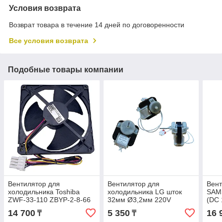
Условия возврата
Возврат товара в течение 14 дней по договоренности
Все условия возврата
Подобные товары компании
Вентилятор для
Вентилятор для
Вент
холодильника Toshiba
холодильника LG шток
SAM
ZWF-33-110 ZBYP-2-8-66
32мм Ø3,2мм 220V
(DC 
DC12V 2W
4680JB1034G
DA3
14 700
5 350
16 
₸
₸