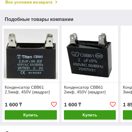
Все условия возврата
Подобные товары компании
Конденсатор CBB61
Конденсатор CBB61
Кон
2,5мкф, 450V (квадрат)
2мкф, 450V (квадрат)
3мкф
1 600
1 600
1 8
₸
₸
Купить
Купить