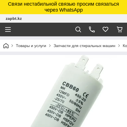
Связи нестабильной связью просим связаться
через WhatsApp
zapbt.kz
Товары и услуги
Запчасти для стиральных машин
К