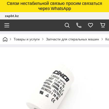
Связи нестабильной связью просим связаться
через WhatsApp
zapbt.kz
Товары и услуги
Запчасти для стиральных машин
К