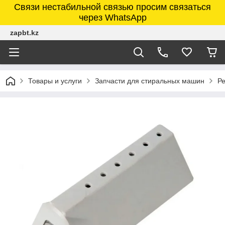
Связи нестабильной связью просим связаться
через WhatsApp
zapbt.kz
Товары и услуги
Запчасти для стиральных машин
Ре