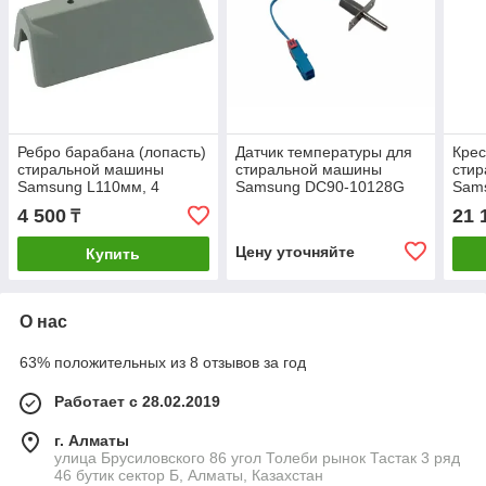
Ребро барабана (лопасть)
Датчик температуры для
Крес
стиральной машины
стиральной машины
сти
Samsung L110мм, 4
Samsung DC90-10128G
Sam
защелки, DC66-00129A
втул
4 500
21 
₸
подш
саль
Цену уточняйте
Купить
DC6
О нас
63% положительных из 8 отзывов за год
Работает с 28.02.2019
г. Алматы
улица Брусиловского 86 угол Толеби рынок Тастак 3 ряд
46 бутик сектор Б, Алматы, Казахстан