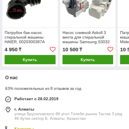
Патрубок бак-насос
Насос сливной Askoll 3
Патр
стиральной машины
винта для стиральной
маши
HAIER, 0020300387A
машины Samsung S3032
Mid
DC31-00181A
4 950
10 500
10 
₸
₸
Купить
Купить
О нас
63% положительных из 8 отзывов за год
Работает с 28.02.2019
г. Алматы
улица Брусиловского 86 угол Толеби рынок Тастак 3 ряд
46 бутик сектор Б, Алматы, Казахстан
Контакты