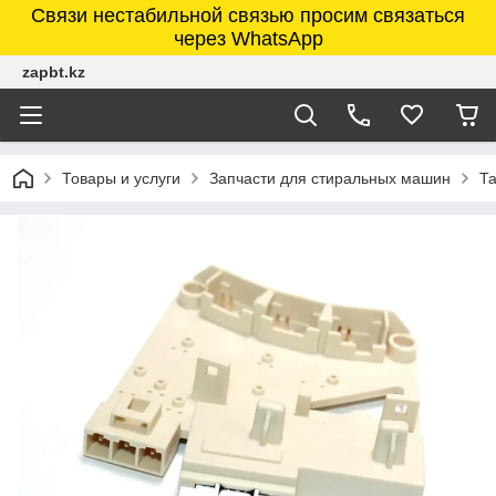
Связи нестабильной связью просим связаться
через WhatsApp
zapbt.kz
Товары и услуги
Запчасти для стиральных машин
Т