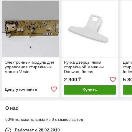
Электронный модуль для
Ручка дверцы люка
Датч
управления стиральных
стиральной машины
сти
машин Vestel
Daewoo, белая,
Inde
3612610800
C00
2 900
5 8
₸
Цену уточняйте
Купить
О нас
63% положительных из 8 отзывов за год
Работает с 28.02.2019