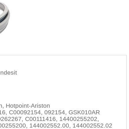
ndesit
, Hotpoint-Ariston
416, C00092154, 092154, GSK010AR
0262267, C00111416, 14400255202,
00255200, 144002552.00, 144002552.02