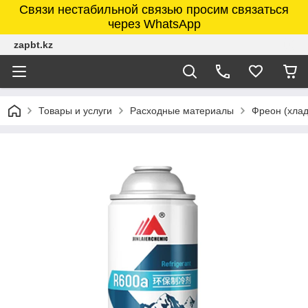
Связи нестабильной связью просим связаться
через WhatsApp
zapbt.kz
Товары и услуги
Расходные материалы
Фреон (хлад