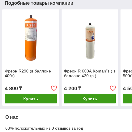
Подобные товары компании
Фреон R290 (в баллоне
Фреон R 600А Koman"s ( в
Фрео
400г)
баллоне 420 гр.)
500г
4 800
4 200
4 5
₸
₸
Купить
Купить
О нас
63% положительных из 8 отзывов за год