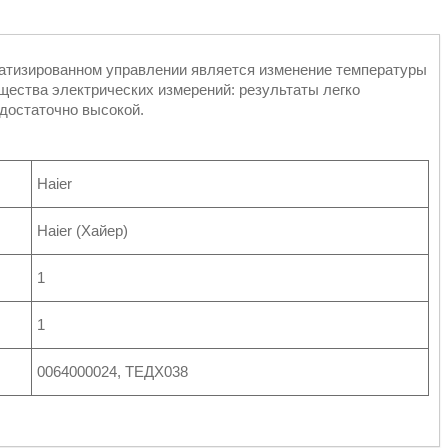
атизированном управлении является изменение температуры
щества электрических измерений: результаты легко
 достаточно высокой.
Haier
Haier (Хайер)
1
1
0064000024, ТЕДХ038