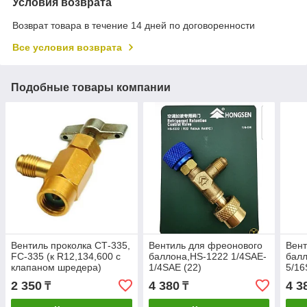
Условия возврата
Возврат товара в течение 14 дней по договоренности
Все условия возврата
Подобные товары компании
Вентиль проколка СТ-335,
Вентиль для фреонового
Вент
FC-335 (к R12,134,600 с
баллона,HS-1222 1/4SAE-
балл
клапаном шредера)
1/4SAE (22)
5/16
1/4"SAE
2 350
4 380
4 3
₸
₸