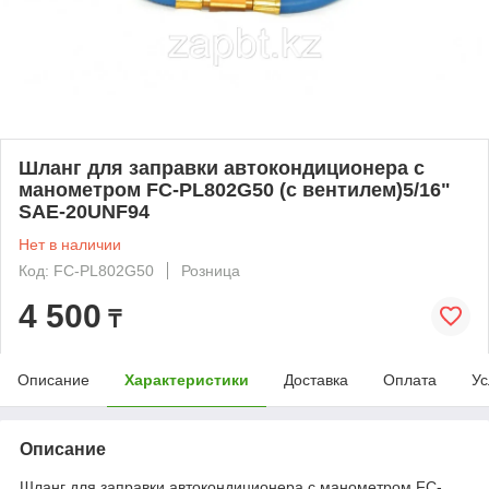
Шланг для заправки автокондиционера c
манометром FC-PL802G50 (с вентилем)5/16"
SAE-20UNF94
Нет в наличии
Код: FC-PL802G50
Розница
4 500
₸
Описание
Характеристики
Доставка
Оплата
Ус
Описание
Шланг для заправки автокондиционера c манометром FC-