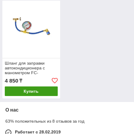
Шланг для заправки
автокондиционера c
манометром FC-
AL801G70 (с
4 850
₸
вентилем)5/16" SAE-
20UNF
Купить
О нас
63% положительных из 8 отзывов за год
Работает с 28.02.2019