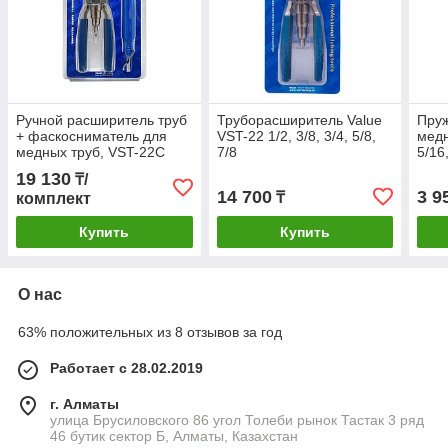
Ручной расширитель труб
Труборасширитель Value
Пруж
+ фаскосниматель для
VST-22 1/2, 3/8, 3/4, 5/8,
медн
медных труб, VST-22C
7/8
5/16,
19 130
₸/
14 700
3 9
₸
комплект
Купить
Купить
О нас
63% положительных из 8 отзывов за год
Работает с 28.02.2019
г. Алматы
улица Брусиловского 86 угол Толеби рынок Тастак 3 ряд
46 бутик сектор Б, Алматы, Казахстан