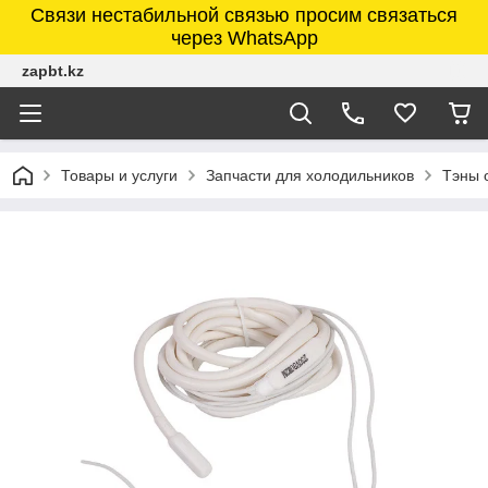
Связи нестабильной связью просим связаться
через WhatsApp
zapbt.kz
Товары и услуги
Запчасти для холодильников
Тэны 