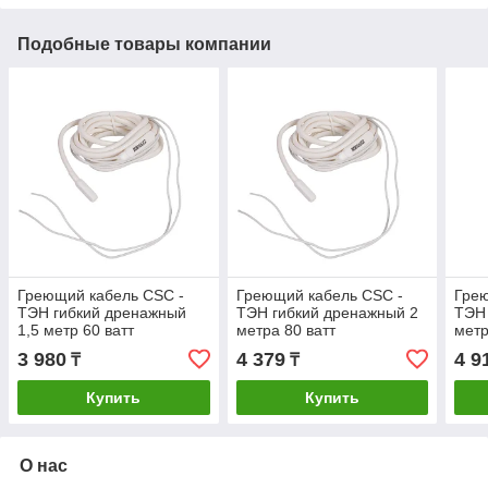
Подобные товары компании
Греющий кабель CSC -
Греющий кабель CSC -
Грею
ТЭН гибкий дренажный
ТЭН гибкий дренажный 2
ТЭН 
1,5 метр 60 ватт
метра 80 ватт
метр
3 980
4 379
4 9
₸
₸
Купить
Купить
О нас