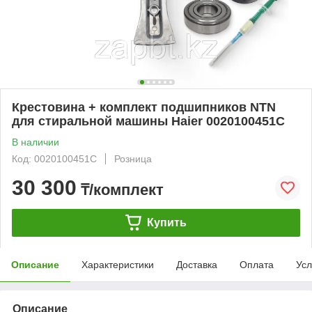
Крестовина + комплект подшипников NTN
для стиральной машины Haier 0020100451C
В наличии
Код: 0020100451C
Розница
30 300
₸/комплект
Купить
Описание
Характеристики
Доставка
Оплата
Усл
Описание