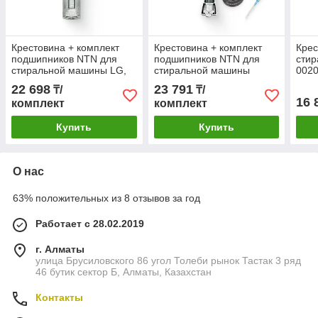
Крестовина + комплект
Крестовина + комплект
Крес
подшипников NTN для
подшипников NTN для
стир
стиральной машины LG,
стиральной машины
0020
вал 10 см, крепление под
Samsung, вал 107 мм
высо
22 698
23 791
₸/
₸/
болт, 4434ER1007D,
DC97-15183A, DC97-
подш
16 
комплект
комплект
MHW34308901
15971A
Купить
Купить
О нас
63% положительных из 8 отзывов за год
Работает с 28.02.2019
г. Алматы
улица Брусиловского 86 угол Толеби рынок Тастак 3 ряд
46 бутик сектор Б, Алматы, Казахстан
Контакты