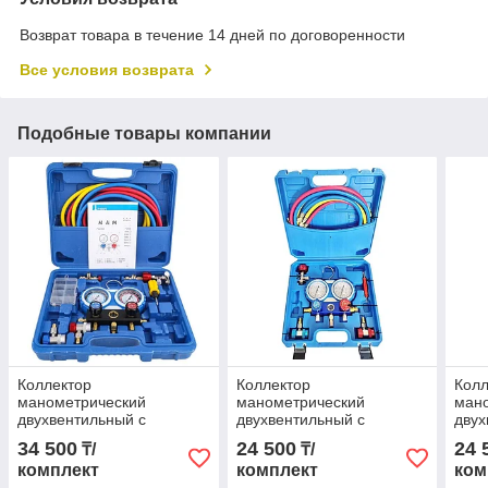
Возврат товара в течение 14 дней по договоренности
Все условия возврата
Подобные товары компании
Коллектор
Коллектор
Колл
манометрический
манометрический
ман
двухвентильный с
двухвентильный с
двух
переходниками в кейсе +
переходниками в кейсе +
пере
34 500
24 500
24 
₸/
₸/
3 шланга 150 см / для
3 шланга 150 см / для
3 шл
комплект
комплект
ком
R410, R404, R134a, R22
R410, R404, R134a, R22
R410