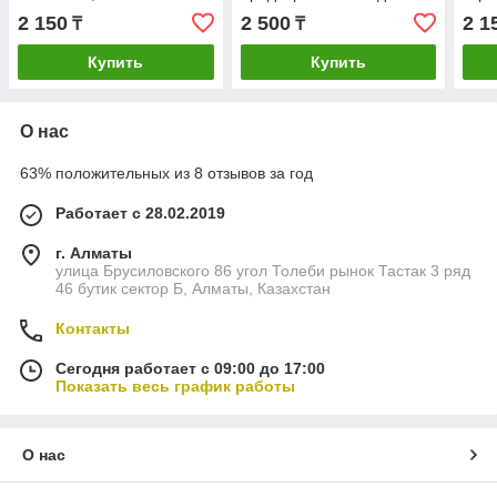
термопредохранитель
холодильника
2 150
2 500
2 1
₸
₸
105℃)
Купить
Купить
О нас
63% положительных из 8 отзывов за год
Работает с 28.02.2019
г. Алматы
улица Брусиловского 86 угол Толеби рынок Тастак 3 ряд
46 бутик сектор Б, Алматы, Казахстан
Контакты
Сегодня работает с 09:00 до 17:00
Показать весь график работы
О нас