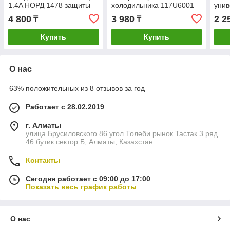
1.4A НОРД 1478 защиты
холодильника 117U6001
унив
мотора-компрессора
HL031
000
4 800
3 980
2 2
₸
₸
RF03W16
Купить
Купить
О нас
63% положительных из 8 отзывов за год
Работает с 28.02.2019
г. Алматы
улица Брусиловского 86 угол Толеби рынок Тастак 3 ряд
46 бутик сектор Б, Алматы, Казахстан
Контакты
Сегодня работает с 09:00 до 17:00
Показать весь график работы
О нас