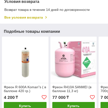
Условия возврата
Возврат товара в течение 14 дней по договоренности
Все условия возврата
Подобные товары компании
Фреон R 600А Koman"s ( в
Фреон R410A SANMEI (в
Фрео
баллоне 420 гр.)
баллоне 11,3 кг)
700г
4 200
77 000
7 0
₸
₸
Купить
Купить