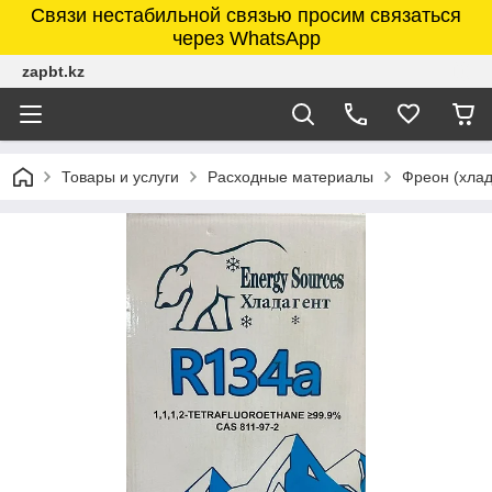
Связи нестабильной связью просим связаться
через WhatsApp
zapbt.kz
Товары и услуги
Расходные материалы
Фреон (хлад