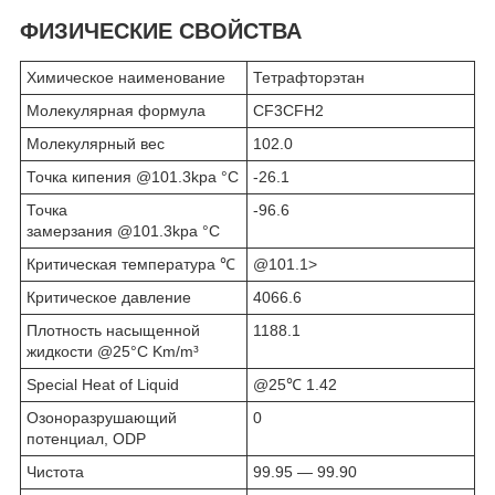
ФИЗИЧЕСКИЕ СВОЙСТВА
Химическое наименование
Тетрафторэтан
Молекулярная формула
CF3CFH2
Молекулярный вес
102.0
Точка кипения @101.3kpa °С
-26.1
Точка
-96.6
замерзания @101.3kpa °С
Критическая температура ℃
@101.1>
Критическое давление
4066.6
Плотность насыщенной
1188.1
жидкости @25°С Km/m³
Special Heat of Liquid
@25℃ 1.42
Озоноразрушающий
0
потенциал, ODP
Чистота
99.95 — 99.90