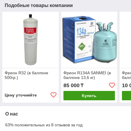
Подобные товары компании
Фреон R32 (в баллоне
Фреон R134A SANMEI (в
Фре
500гр.)
баллоне 13,6 кг)
балл
85 000
10 
₸
Цену уточняйте
Купить
О нас
63% положительных из 8 отзывов за год