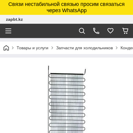
Связи нестабильной связью просим связаться
через WhatsApp
zapbt.kz
Товары и услуги
Запчасти для холодильников
Конде