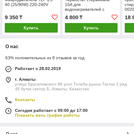
40 (25/90W) 220-240V
15А для
стир
водонагревателей с
0020
терморегулятором от 40 C
дли
9 350
4 800
18 
₸
₸
до 80 C
305/
40х7
Купить
Купить
О нас
63% положительных из 8 отзывов за год
Работает с 28.02.2019
г. Алматы
улица Брусиловского 86 угол Толеби рынок Тастак 3 ряд
46 бутик сектор Б, Алматы, Казахстан
Контакты
Сегодня работает с 09:00 до 17:00
Показать весь график работы
О нас