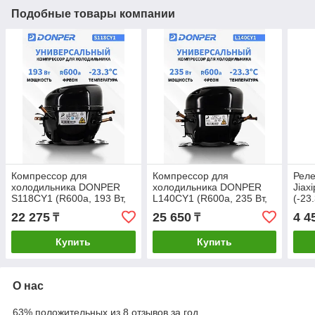
Подобные товары компании
Компрессор для
Компрессор для
Реле
холодильника DONPER
холодильника DONPER
Jiax
S118CY1 (R600a, 193 Вт,
L140CY1 (R600a, 235 Вт,
(-23
-23,3 С)
-23,3 С)
120
22 275
25 650
4 4
₸
₸
Купить
Купить
О нас
63% положительных из 8 отзывов за год