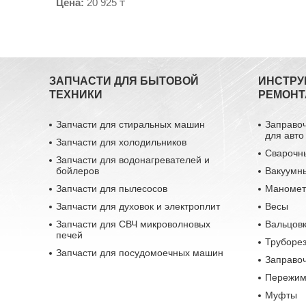
Цена:
20 925 ₸
ЗАПЧАСТИ ДЛЯ БЫТОВОЙ
ИНСТРУ
ТЕХНИКИ
РЕМОНТ
Запчасти для стиральных машин
Заправо
для авто
Запчасти для холодильников
Сварочн
Запчасти для водонагревателей и
бойлеров
Вакуумн
Запчасти для пылесосов
Маномет
Запчасти для духовок и электроплит
Весы
Запчасти для СВЧ микроволновых
Вальцовк
печей
Труборе
Запчасти для посудомоечных машин
Заправо
Пережим
Муфты