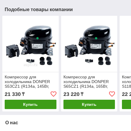
Подобные товары компании
Компрессор для
Компрессор для
Ком
холодильника DONPER
холодильника DONPER
хол
S53CZ1 (R134a, 145Вт,
S65CZ1 (R134a, 165Вт,
S118
-23,3 С)
-23,3 С)
-23,
21 330
23 220
22 
₸
₸
Купить
Купить
О нас