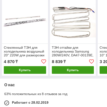
Стеклянный ТЭН для
ТЭН оттайки для
Сте
холодильника воздушный
холодильника Samsung
холо
20" 220W для разморозки
280W/240V, DA47-00139E,
10" 
испарителя
33 серия, оригинал
исп
4 870
8 839
3 2
₸
₸
260
Купить
Купить
О нас
63% положительных из 8 отзывов за год
Работает с 28.02.2019