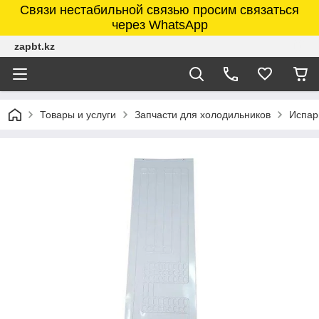
Связи нестабильной связью просим связаться
через WhatsApp
zapbt.kz
Товары и услуги
Запчасти для холодильников
Испар