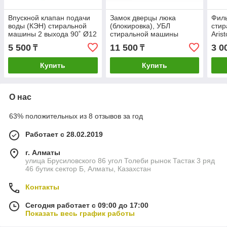
Впускной клапан подачи
Замок дверцы люка
Филь
воды (КЭН) стиральной
(блокировка), УБЛ
сти
машины 2 выхода 90˚ Ø12
стиральной машины
Aris
мм клеммы 220V T&P для
Indesit, Ariston, C00254755
Plas
5 500
11 500
3 0
₸
₸
Hotpoint-Ariston Indesit
C001
Whirlpool
Купить
Купить
О нас
63% положительных из 8 отзывов за год
Работает с 28.02.2019
г. Алматы
улица Брусиловского 86 угол Толеби рынок Тастак 3 ряд
46 бутик сектор Б, Алматы, Казахстан
Контакты
Сегодня работает с 09:00 до 17:00
Показать весь график работы