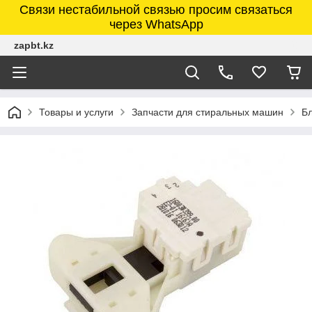
Связи нестабильной связью просим связаться
через WhatsApp
zapbt.kz
Товары и услуги
Запчасти для стиральных машин
Б