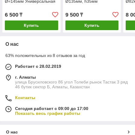
Ø=145мм Универсальная
Ø135мм, h35мм
Ø82м
POLETRON
RF S
совм
6 500
9 500
8 0
₸
₸
Купить
Купить
О нас
63% положительных из 8 отзывов за год
Работает с 28.02.2019
г. Алматы
улица Брусиловского 86 угол Толеби рынок Тастак 3 ряд
46 бутик сектор Б, Алматы, Казахстан
Контакты
Сегодня работает с 09:00 до 17:00
Показать весь график работы
О нас