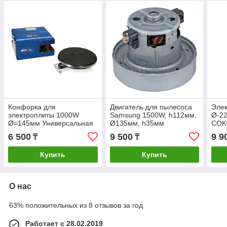
Конфорка для
Двигатель для пылесоса
Эле
электроплиты 1000W
Samsung 1500W, h112мм,
Ø-2
Ø=145мм Универсальная
Ø135мм, h35мм
COK
POLETRON
6 500
9 500
9 9
₸
₸
Купить
Купить
О нас
63% положительных из 8 отзывов за год
Работает с 28.02.2019