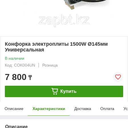
Конфорка электроплиты 1500W Ø145мм
Универсальная
В наличии
Код: COK004UN
Розница
7 800
₸
Купить
Описание
Характеристики
Доставка
Оплата
Ус
Описание