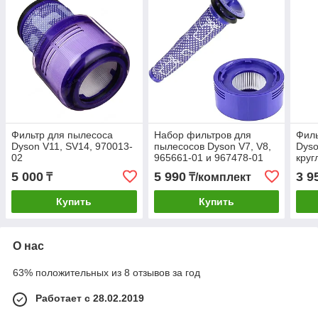
Фильтр для пылесоса
Набор фильтров для
Филь
Dyson V11, SV14, 970013-
пылесосов Dyson V7, V8,
Dyso
02
965661-01 и 967478-01
кру
5 000
5 990
3 9
₸
₸/комплект
Купить
Купить
О нас
63% положительных из 8 отзывов за год
Работает с 28.02.2019