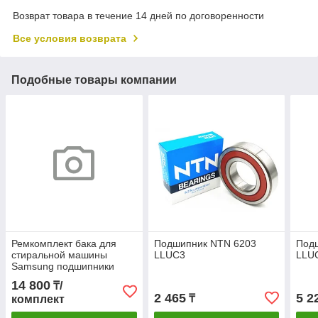
Возврат товара в течение 14 дней по договоренности
Все условия возврата
Подобные товары компании
Ремкомплект бака для
Подшипник NTN 6203
Под
стиральной машины
LLUC3
LLU
Samsung подшипники
6206-6207, Сальник
14 800
₸/
35x75,55x10/12 со
2 465
5 2
₸
комплект
смазкой ОРИГИНАЛ NTN