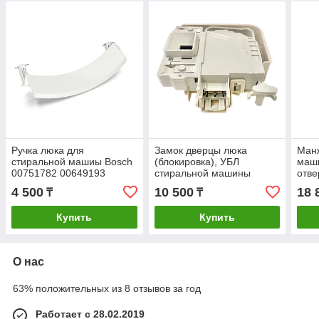
Ручка люка для
Замок дверцы люка
Манж
стиральной машиы Bosch
(блокировка), УБЛ
маши
00751782 00649193
стиральной машины
отве
Bosch, Siemens, 613070
6804
4 500
10 500
18 
₸
₸
Купить
Купить
О нас
63% положительных из 8 отзывов за год
Работает с 28.02.2019