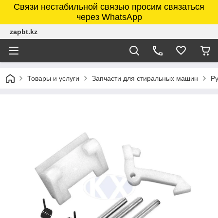
Связи нестабильной связью просим связаться
через WhatsApp
zapbt.kz
Товары и услуги
Запчасти для стиральных машин
Р