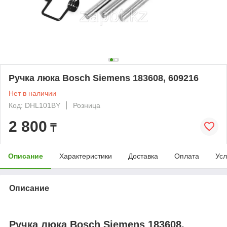
Ручка люка Bosch Siemens 183608, 609216
Нет в наличии
Код: DHL101BY
Розница
2 800
₸
Описание
Характеристики
Доставка
Оплата
Усл
Описание
Ручка люка Bosch Siemens 183608,