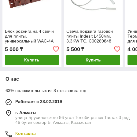
Блок розжига на 4 свечи
Свеча поджига газовой
Уни
для плиты,
плиты Indesit L450мм,
Терм
универсальный WAC-4A
3.3KW TC, C00289848
для 
120
5 000
5 500
4 0
₸
₸
Купить
Купить
О нас
63% положительных из 8 отзывов за год
Работает с 28.02.2019
г. Алматы
улица Брусиловского 86 угол Толеби рынок Тастак 3 ряд
46 бутик сектор Б, Алматы, Казахстан
Контакты