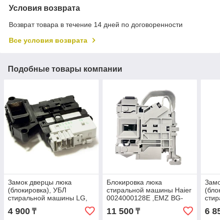
Условия возврата
Возврат товара в течение 14 дней по договоренности
Все условия возврата
Подобные товары компании
Замок дверцы люка
Блокировка люка
Замо
(блокировка), УБЛ
стиральной машины Haier
(бло
стиральной машины LG,
0024000128E ,EMZ BG-
стир
EBF49827803,
222556
002
4 900
11 500
6 8
₸
₸
6601ER1004D