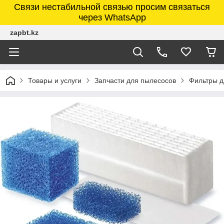
Связи нестабильной связью просим связаться
через WhatsApp
zapbt.kz
Товары и услуги
Запчасти для пылесосов
Фильтры д