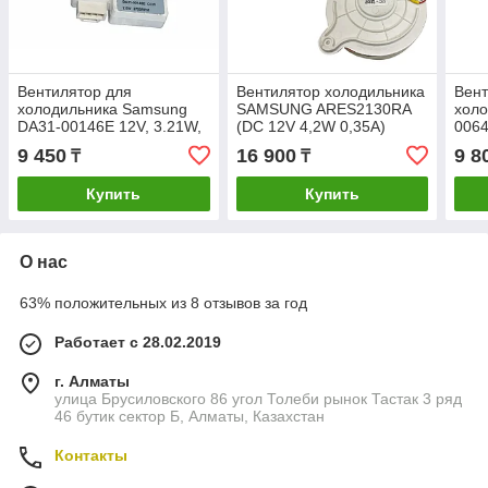
Вентилятор для
Вентилятор холодильника
Вент
холодильника Samsung
SAMSUNG ARES2130RA
холо
DA31-00146E 12V, 3.21W,
(DC 12V 4,2W 0,35A)
006
2620rpm (шток Ø-3,15мм,
DA31-00342A
GW1
9 450
16 900
9 8
₸
₸
L-42мм)
DC 1
Купить
Купить
О нас
63% положительных из 8 отзывов за год
Работает с 28.02.2019
г. Алматы
улица Брусиловского 86 угол Толеби рынок Тастак 3 ряд
46 бутик сектор Б, Алматы, Казахстан
Контакты