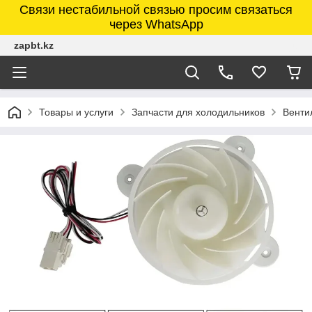
Связи нестабильной связью просим связаться
через WhatsApp
zapbt.kz
Товары и услуги
Запчасти для холодильников
Венти