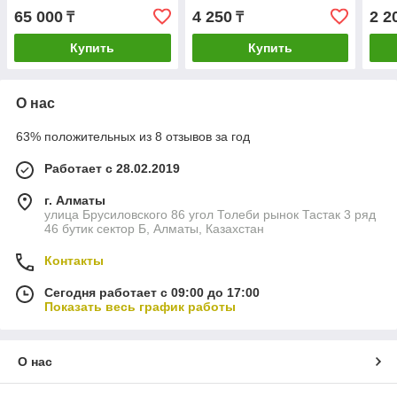
защелки C00291855
ДРТ, L170мм, металл. бак,
заще
65 000
4 250
2 2
₸
₸
(VSM-E20, 482000023311)
KAWAI, C00094715
Ariston
C00143654
Купить
Купить
О нас
63% положительных из 8 отзывов за год
Работает с 28.02.2019
г. Алматы
улица Брусиловского 86 угол Толеби рынок Тастак 3 ряд
46 бутик сектор Б, Алматы, Казахстан
Контакты
Сегодня работает с 09:00 до 17:00
Показать весь график работы
О нас