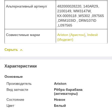
Альтернативный артикул
482000028220, 140AR29,
2100149, WM3147W,
КХ-0009118 ,WS302 ,097565
,DRM103ID , DRM107ID
,L097565
Совместимые марки
Ariston (Аристон)
,
Indesit
(Индезит)
Скрыть
Характеристики
Основные
Производитель
Ariston
Вид запчасти
Рёбра барабана
(активаторы)
Состояние
Новое
Цвет
Белый