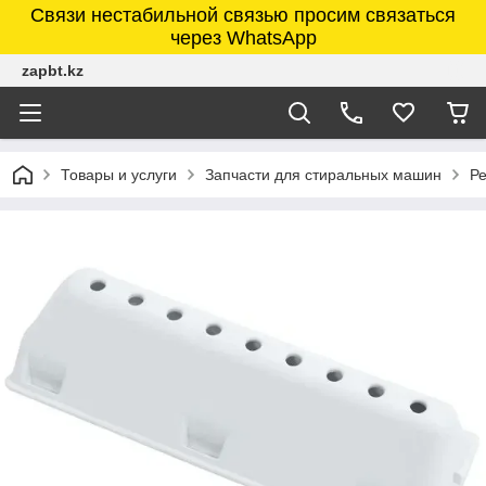
Связи нестабильной связью просим связаться
через WhatsApp
zapbt.kz
Товары и услуги
Запчасти для стиральных машин
Ре