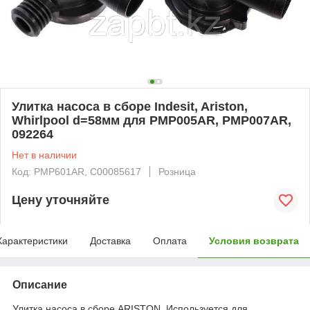
Улитка насоса в сборе Indesit, Ariston,
Whirlpool d=58мм для PMP005AR, PMP007AR,
092264
Нет в наличии
Код: PMP601AR, С00085617
Розница
Цену уточняйте
Характеристики
Доставка
Оплата
Условия возврата
Описание
Улитка насоса в сборе ARISTON. Используется для