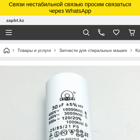
Связи нестабильной связью просим связаться
через WhatsApp
zapbt.kz
Товары и услуги
Запчасти для стиральных машин
К