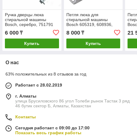
Ручка дверцы люка
Петля люка для
Петл
стиральной машины
стиральной машины
сти
Bosch, серебро, 751791
Bosch 605319, 608936,
Bosc
655117
9000
6 000
8 000
21 
₸
₸
Купить
Купить
О нас
63% положительных из 8 отзывов за год
Работает с 28.02.2019
г. Алматы
улица Брусиловского 86 угол Толеби рынок Тастак 3 ряд
46 бутик сектор Б, Алматы, Казахстан
Контакты
Сегодня работает с 09:00 до 17:00
Показать весь график работы