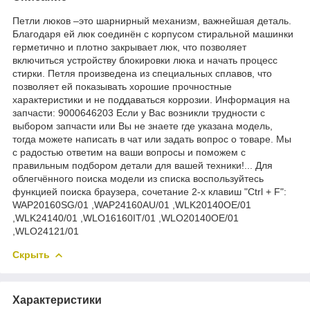
Петли люков –это шарнирный механизм, важнейшая деталь.
Благодаря ей люк соединён с корпусом стиральной машинки
герметично и плотно закрывает люк, что позволяет
включиться устройству блокировки люка и начать процесс
стирки. Петля произведена из специальных сплавов, что
позволяет ей показывать хорошие прочностные
характеристики и не поддаваться коррозии. Информация на
запчасти: 9000646203 Если у Вас возникли трудности с
выбором запчасти или Вы не знаете где указана модель,
тогда можете написать в чат или задать вопрос о товаре. Мы
с радостью ответим на ваши вопросы и поможем с
правильным подбором детали для вашей техники!... Для
облегчённого поиска модели из списка воспользуйтесь
функцией поиска браузера, сочетание 2-х клавиш "Ctrl + F":
WAP20160SG/01 ,WAP24160AU/01 ,WLK20140OE/01
,WLK24140/01 ,WLO16160IT/01 ,WLO20140OE/01
,WLO24121/01
Скрыть
Характеристики