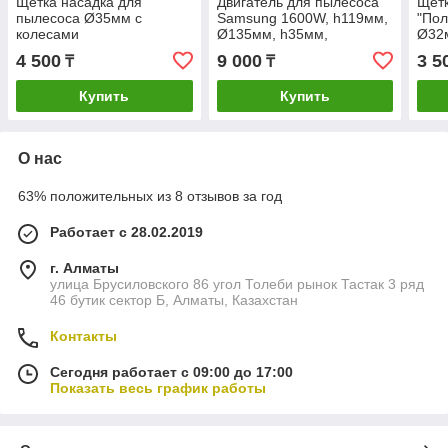
Щетка насадка для
Двигатель для пылесоса
Щетк
пылесоса Ø35мм с
Samsung 1600W, h119мм,
"Пол
колесами
Ø135мм, h35мм,
Ø32
POLETRON
4 500
9 000
3 5
₸
₸
Купить
Купить
О нас
63% положительных из 8 отзывов за год
Работает с 28.02.2019
г. Алматы
улица Брусиловского 86 угол Толеби рынок Тастак 3 ряд
46 бутик сектор Б, Алматы, Казахстан
Контакты
Сегодня работает с 09:00 до 17:00
Показать весь график работы