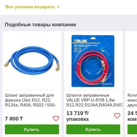
Все условия возврата
Подобные товары компании
Шланг заправочный для
Шланги заправочные
Колл
фреона (3м) R12; R22;
VALUE VRP-U-RYB 1,8м
ман
R134а; R404; R502 / 500-
R12,R22,R134A,R404A,R407C,R50
двух
2500 PSI
800psi(компл-3шт)
пере
13 719
24 
₸/
3 шл
7 800
₸
упаковка
ком
R410
фре
Купить
Купить