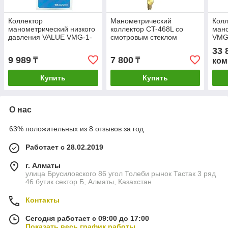
Коллектор
Манометрический
Колл
манометрический низкого
коллектор CT-468L со
ман
давления VALUE VMG-1-
смотровым стеклом
VMG
SL (410) R22, R134A,
(R22/134/404/410; 1
(R2
33 
R410A, R407C
вентильный
(68м
9 989
7 800
₸
₸
ком
Купить
Купить
О нас
63% положительных из 8 отзывов за год
Работает с 28.02.2019
г. Алматы
улица Брусиловского 86 угол Толеби рынок Тастак 3 ряд
46 бутик сектор Б, Алматы, Казахстан
Контакты
Сегодня работает с 09:00 до 17:00
Показать весь график работы