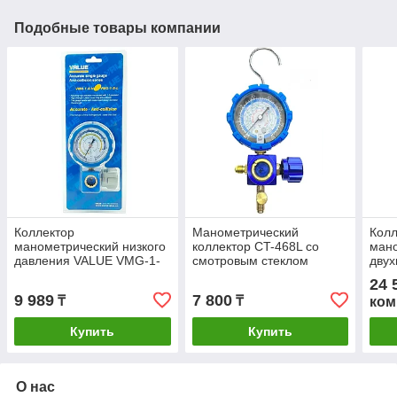
Подобные товары компании
Коллектор
Манометрический
Колл
манометрический низкого
коллектор CT-468L со
ман
давления VALUE VMG-1-
смотровым стеклом
двух
SL (410) R22, R134A,
(R22/134/404/410; 1
пере
24 
R410A, R407C
вентильный
3 шл
9 989
7 800
₸
₸
ком
R410
фре
Купить
Купить
О нас