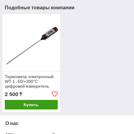
Подобные товары компании
Термометр электронный
WT-1 -50/+300°C
цифровой измеритель
температуры с
2 500
₸
водонепроницаемым
щупом
Купить
О нас