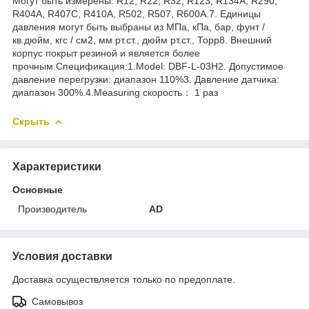
Могут быть измерены: R12, R22, R32, R123, R134A, R290,
R404A, R407C, R410A, R502, R507, R600A.7. Единицы
давления могут быть выбраны из МПа, кПа, бар, фунт /
кв.дюйм, кгс / см2, мм рт.ст., дюйм рт.ст., Торр8. Внешний
корпус покрыт резиной и является более
прочным.Спецификация:1.Model: DBF-L-03H2. Допустимое
давление перегрузки: диапазон 110%3. Давление датчика:
диапазон 300%.4.Measuring скорость： 1 раз
Скрыть
Характеристики
Основные
Производитель
AD
Условия доставки
Доставка осуществляется только по предоплате.
Самовывоз