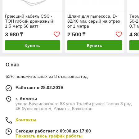
Греющий кабель CSC -
Шланг для пылесоса, D-
Терм
ТЭН гибкий дренажный
32/40 мм, серый на отрез
50-2
1,5 метр 60 ватт
от 1 метра
0,7 
250 
3 980
2 500
4 8
₸
₸
Купить
Купить
О нас
63% положительных из 8 отзывов за год
Работает с 28.02.2019
г. Алматы
улица Брусиловского 86 угол Толеби рынок Тастак 3 ряд
46 бутик сектор Б, Алматы, Казахстан
Контакты
Сегодня работает с 09:00 до 17:00
Показать весь график работы