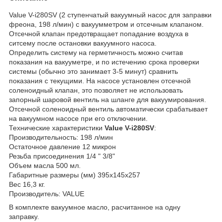
Value V-i280SV (2 ступенчатый вакуумный насос для заправки
фреона, 198 л/мин) с вакуумметром и отсечным клапаном.
Отсечной клапан предотвращает попадание воздуха в
ситсему после остановки вакуумного насоса.
Определить систему на герметичность можно считав
показания на вакууметре, и по истечению срока проверки
системы (обычно это занимает 3-5 минут) сравнить
показания с текущими. На насосе установлен отсечной
соленоидный клапан, это позволяет не использовать
запорный шаровой вентиль на шланге для вакуумирования.
Отсечной соленоидный вентиль автоматически срабатывает
на вакуумном насосе при его отключении.
Технические характеристики
Value V-i280SV
:
Производительность: 198 л/мин
Остаточное давление 12 микрон
Резьба присоединения 1/4 " 3/8"
Объем масла 500 мл.
Габаритные размеры (мм) 395х145х257
Вес 16,3 кг.
Производитель: VALUE
В комплекте вакуумное масло, расчитанное на одну
заправку.