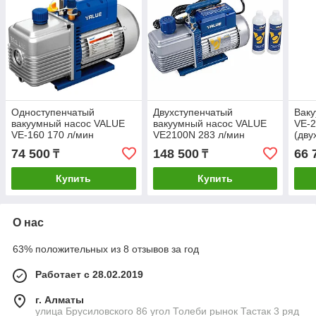
Одноступенчатый
Двухступенчатый
Ваку
вакуумный насос VALUE
вакуумный насос VALUE
VE-
VE-160 170 л/мин
VE2100N 283 л/мин
(дву
мин
74 500
148 500
66 
₸
₸
Купить
Купить
О нас
63% положительных из 8 отзывов за год
Работает с 28.02.2019
г. Алматы
улица Брусиловского 86 угол Толеби рынок Тастак 3 ряд