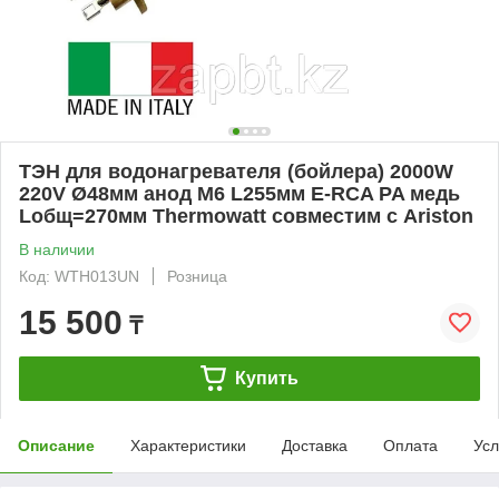
ТЭН для водонагревателя (бойлера) 2000W
220V Ø48мм анод М6 L255мм E-RCA PA медь
Lобщ=270мм Thermowatt совместим с Ariston
В наличии
Код: WTH013UN
Розница
15 500
₸
Купить
Описание
Характеристики
Доставка
Оплата
Усл