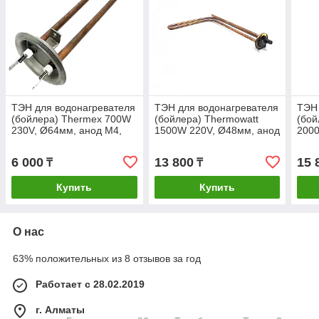
ТЭН для водонагревателя
ТЭН для водонагревателя
ТЭН 
(бойлера) Thermex 700W
(бойлера) Thermowatt
(бой
230V, Ø64мм, анод М4,
1500W 220V, Ø48мм, анод
200
L240мм, RF CU, медь,
М6, L290мм, медь,
L440
Thermowatt
фланец RCF OR PA,
с Th
6 000
13 800
15 
₸
₸
совместим с Ariston
Купить
Купить
О нас
63% положительных из 8 отзывов за год
Работает с 28.02.2019
г. Алматы