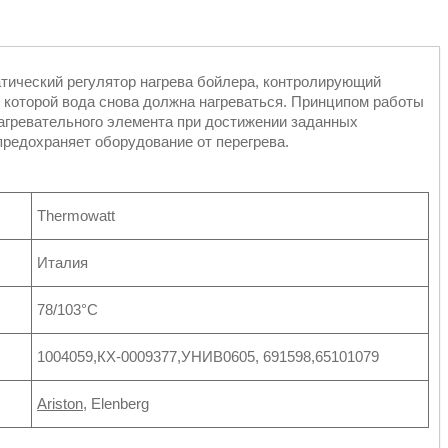
ический регулятор нагрева бойлера, контролирующий
 которой вода снова должна нагреваться. Принципом работы
агревательного элемента при достижении заданных
 предохраняет оборудование от перегрева.
Thermowatt
Италия
78/103°С
1004059,КХ-0009377,УНИВ0605, 691598,65101079
Ariston
, Elenberg